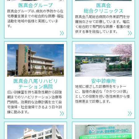
医真会グループ
医真会
総合クリニックス
医真会グループは､病気の予防から在
宅療養支援までの総合的な医療･福祉
医真会八尾総合病院の外来部門を分
活動を地域の皆様と実践していま
離独立させて診療しています。幅広
す。
く総合的で専門的な医療・看護の提
供する事を目指しています。
医真会八尾リハビリ
安中診療所
テーション病院
地域に根ざした診療所をモットー
に、皆様の身近な「かかりつけ医」
広い訓練室を持ち亜急性期から回復
としての役割を担い急性疾患から慢
期までのリハビリテーション治療専
性疾患まで診療します。
門病院。効果的な治療計画を立て自
宅復帰・社会復帰できるよう日々訓
練に励みます。