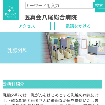
検索
Skip
医真会八尾総合病院
to
content
アクセス
電話をかける
乳腺外科
診療科紹介
乳腺外科では、乳がんをはじめとする乳腺の病気に対
し正確な診断と患者さんに最適な治療を提供いたしま