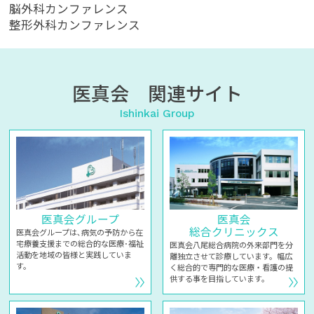
脳外科カンファレンス
整形外科カンファレンス
医真会 関連サイト
Ishinkai Group
医真会グループ
医真会
総合クリニックス
医真会グループは､病気の予防から在
宅療養支援までの総合的な医療･福祉
医真会八尾総合病院の外来部門を分
活動を地域の皆様と実践していま
離独立させて診療しています。幅広
す。
く総合的で専門的な医療・看護の提
供する事を目指しています。