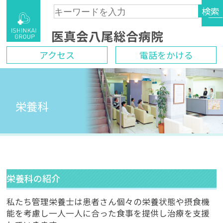
検索
Skip
医真会八尾総合病院
to
content
アクセス
電話をかける
栄養科
栄養科の紹介
私たち管理栄養士は患者さん個々の栄養状態や摂食機
能を考慮し一人一人に合った食事を提供し治療を支援