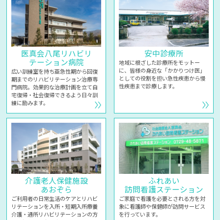
医真会八尾リハビリ
安中診療所
テーション病院
地域に根ざした診療所をモットー
に、皆様の身近な「かかりつけ医」
広い訓練室を持ち亜急性期から回復
としての役割を担い急性疾患から慢
期までのリハビリテーション治療専
性疾患まで診療します。
門病院。効果的な治療計画を立て自
宅復帰・社会復帰できるよう日々訓
練に励みます。
介護老人保健施設
ふれあい
あおぞら
訪問看護ステーション
ご利用者の日常生活のケアとリハビ
ご家庭で看護を必要とされる方を対
リテーションを入所・短期入所療養
象に看護師や保健師が訪問サービス
介護・通所リハビリテーションの方
を行っています。