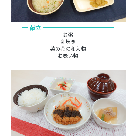
献立
お粥
卵焼き
菜の花の和え物
お吸い物