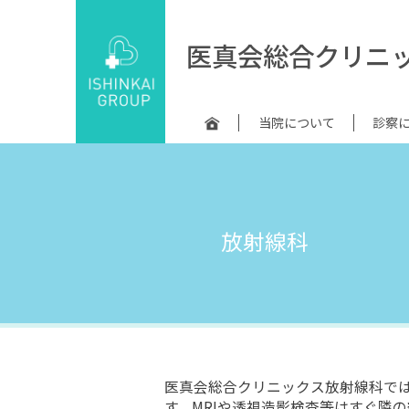
Skip
to
医真会総合クリニ
content
当院について
診察
放射線科
医真会総合クリニックス放射線科で
す。MRIや透視造影検査等はすぐ隣