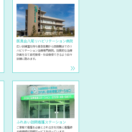
医真会八尾リハビリ
テーション病院
広い訓練室を持ち亜急性期から回復期までのリ
ハビリテーション治療専門病院。効果的な治療
計画を立て自宅復帰・社会復帰できるよう日々
訓練に励みます。
ふれあい
訪問看護ステーション
ご家庭で看護を必要とされる方を対象に看護師
や保健師が訪問サービスを行っています。