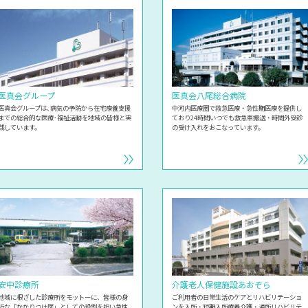
医真会グループ
医真会八尾総合病院
医真会グループは､病気の予防から在宅療養支援
中河内医療圏で救急医療・急性期医療を提供し
までの総合的な医療･福祉活動を地域の皆様と実
ており24時間いつでも救急車搬送・時間外受診
践しています。
の受け入れをおこなっています。
安中診療所
介護老人保健施設
あおぞら
地域に根ざした診療所をモットーに、皆様の身
ご利用者の日常生活のケアとリハビリテーショ
近な「かかりつけ医」としての役割を担い急性
ンを入所・短期入所療養介護・通所リハビリテ